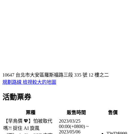
10647 台北市大安區羅斯福路三段 335 號 12 樓之二
規劃路線
檢視較大的地圖
活動票券
票種
販售時間
售價
【早鳥價 💖】怕被取代
2023/03/25
00:00(+0800)
~
嗎?! 捉住 AI 旋風
2023/05/06
TWD$
999