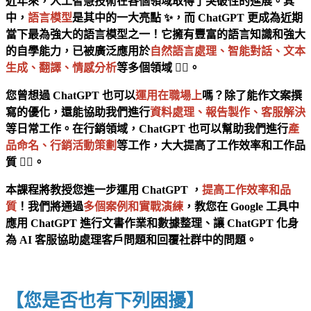
近年來，人工智慧技術在各個領域取得了突破性的進展。其
中，
語言模型
是其中的一大亮點 ✨，而 ChatGPT 更成為近期
當下最為強大的語言模型之一！它擁有豐富的語言知識和強大
的自學能力，已被廣泛應用於
自然語言處理、智能對話、文本
生成、翻譯、情感分析
等多個領域 🏃‍♂️。
您曾想過 ChatGPT 也可以
運用在職場上
嗎？除了能作文案撰
寫的優化，還能協助我們進行
資料處理、報告製作、客服解決
等日常工作。在行銷領域，ChatGPT 也可以幫助我們進行
產
品命名、行銷活動策劃
等工作，大大提高了工作效率和工作品
質 🙋‍♂️。
本課程將教授您進一步運用 ChatGPT ，
提高工作效率和品
質
！我們將通過
多個案例和實戰演練
，教您在 Google 工具中
應用 ChatGPT 進行文書作業和數據整理、讓 ChatGPT 化身
為 AI 客服協助處理客戶問題和回覆社群中的問題。
【您是否也有下列困擾】