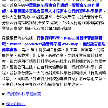
究。曾擔任過
中華電信AI專案合作講師、資策會AI合作講
師、中華民國外貿協會國際人才培育中心行銷資料科學講師
、
台科大創新育成中AI課程講師、台科大新南向創業營隊市場
分析及行銷策略講師(全英文授課)、台科大行銷資料科學課程
業師及臺灣行銷研究有限公司AI課程講師。
授課課程內容包括：
行銷資料科學、Python機器學習商務實
戰、Python Speech2text語音轉字檔Workshop、自然語言處理
商業實戰
…等。 曾主持參與金融業、化工業、醫療業、網路
廣告業、彩妝業、出版業、高教產業、文教產業等資料科學
案，致力運用行銷資料科學技術來找出各種數據背後的群眾智
慧。經營公司之餘，在台科大協助講授「行銷資料科學」課
程，並執筆台灣第一大的行銷資料科學社群粉絲頁「行銷資料
科學」，同時為「評鑑雙月刊校務專欄作家」發表學術文章，
分享自己在產學界經歷的行銷與資料科學專案。
☛
行銷資料科學粉絲頁
☛
個人Github