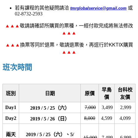
若有課程的其他疑問請洽
或
tmrglobalservice@gmail.com
02-8732-2593
敬請請確認所購買的票種，一經付款完成將無法修改
▲▲▲
▲▲▲
換票等同於退票，敬請退票後，再逕行於KKTIX購買
▲▲▲
▲▲▲
班次時間
早鳥
台科校
班別
日期
原價
價
友價
Day1
7,000
3,499
2,999
2019 / 5 / 25（六）
Day2
8,000
4,599
4,099
2019 / 5 / 26（日）
兩天
2019 / 5 / 25（六）、5/
15,000
7,499
6,999