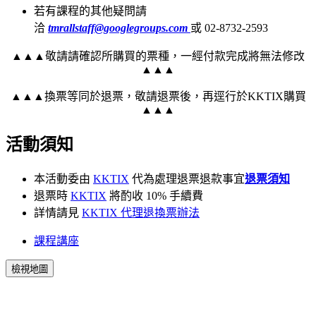
若有課程的其他疑問請
洽
tmrallstaff@googlegroups.com
或 02-8732-2593
▲▲▲敬請請確認所購買的票種，一經付款完成將無法修改
▲▲▲
▲▲▲換票等同於退票，敬請退票後，再逕行於KKTIX購買
▲▲▲
活動須知
本活動委由
KKTIX
代為處理退票退款事宜
退票須知
退票時
KKTIX
將酌收 10% 手續費
詳情請見
KKTIX 代理退換票辦法
課程講座
檢視地圖